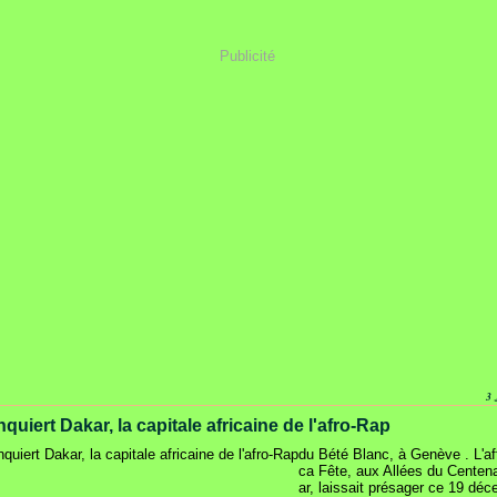
Publicité
3
uiert Dakar, la capitale africaine de l'afro-Rap
du Bété Blanc, à Genève . L'aff
ca Fête, aux Allées du Centen
ar, laissait présager ce 19 dé