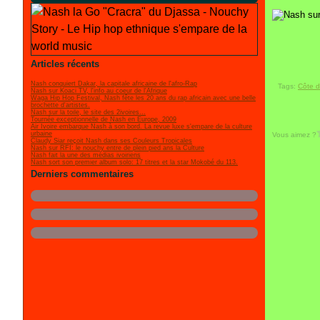
Articles récents
Nash conquiert Dakar, la capitale africaine de l'afro-Rap
Tags:
Côte d
Nash sur Koaci TV, l'info au coeur de l'Afrique
Waga Hip Hop Festival, Nash fête les 20 ans du rap africain avec une belle
brochette d'artistes.
Nash sur la toile, le site des 2ivoires...
Tournée exceptionnelle de Nash en Europe, 2009
Air Ivoire embarque Nash à son bord. La revue luxe s'empare de la culture
urbaine
Vous aimez ?
Claudy Siar reçoit Nash dans ses Couleurs Tropicales
Nash sur RFI: le nouchy entre de plein pied ans la Culture
Nash fait la une des médias ivoiriens
Nash sort son premier album solo: 17 titres et la star Mokobé du 113.
Derniers commentaires