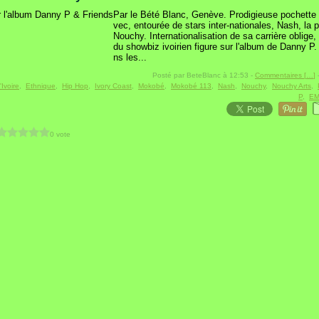
Par le Bété Blanc, Genève. Prodigieuse pochette 
vec, entourée de stars inter-nationales, Nash, la 
Nouchy. Internationalisation de sa carrière oblige,
du showbiz ivoirien figure sur l'album de Danny P. 
ns les...
Posté par BeteBlanc à 12:53 -
Commentaires [
…
]
-
'Ivoire
,
Ethnique
,
Hip Hop
,
Ivory Coast
,
Mokobé
,
Mokobé 113
,
Nash
,
Nouchy
,
Nouchy Arts
,
P
,
EM
0 vote