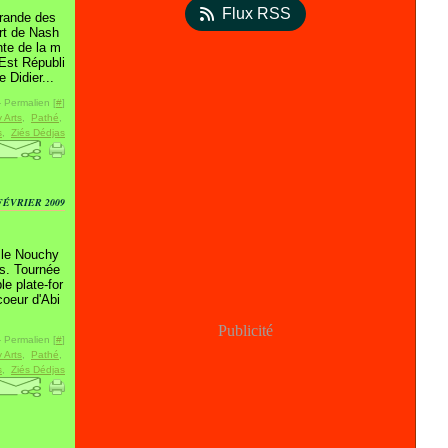
Flux RSS
grande des
rt de Nash
nte de la m
'Est Républi
e Didier...
 Permalien [
#
]
 Arts
,
Pathé
,
s
,
Ziés Dédjas
FÉVRIER 2009
 le Nouchy
ts. Tournée
e plate-for
coeur d'Abi
Publicité
 Permalien [
#
]
 Arts
,
Pathé
,
s
,
Ziés Dédjas