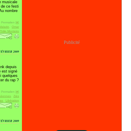
e musicale
 de ce festi
 Au nombre
 Permalien [
#
]
Malade
,
Omar
Philip Monteiro
Publicité
FÉVRIER 2009
ink depuis
e est signé
ci quelques
er du rap ?
 Permalien [
#
]
kéennes
,
Ziés
as
,
Libération
FÉVRIER 2009