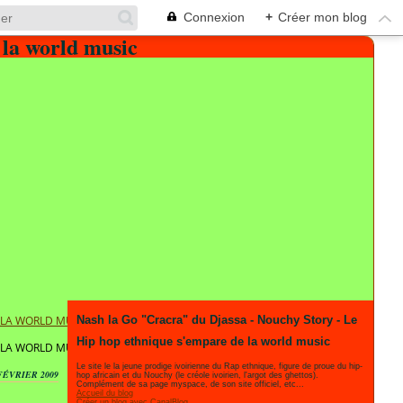
Connexion
+
Créer mon blog
E LA WORLD MUSIC
Nash la Go "Cracra" du Djassa - Nouchy Story - Le
Hip hop ethnique s'empare de la world music
E LA WORLD MUSIC
Le site le la jeune prodige ivoirienne du Rap ethnique, figure de proue du hip-
FÉVRIER 2009
hop africain et du Nouchy (le créole ivoirien, l'argot des ghettos).
Complément de sa page myspace, de son site officiel, etc...
Accueil du blog
Créer un blog avec CanalBlog