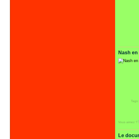
Nash en 
Tags
Vous aimez ?
Le docum