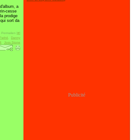
d'album, a
prin-cesse
 la prodige
qui sort da
 Permalien [
#
]
Pathé
,
Danny
I
,
Joss Stone
Publicité