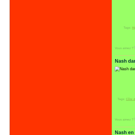
Tags:
H
Vous aimez ?
Nash dan
Tags:
Côte d
Vous aimez ?
Nash en 