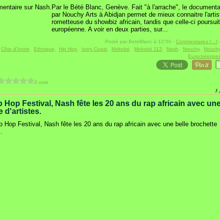
Par le Bété Blanc, Genève. Fait "à l'arrache", le documenta
par Nouchy Arts à Abidjan permet de mieux connaitre l'artis
rometteuse du showbiz africain, tandis que celle-ci poursui
européenne. A voir en deux parties, sur...
Posté par BeteBlanc à 12:50 -
Commentaires [
…
]
-
:
Côte d'Ivoire
,
Ethnique
,
Hip Hop
,
Ivory Coast
,
Mokobé
,
Mokobé 113
,
Nash
,
Nouchy
,
Nouchy
Eurockéenne
0 vote
3
 Hop Festival, Nash fête les 20 ans du rap africain avec une
 d'artistes.