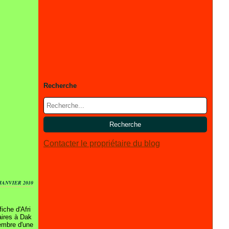
Recherche
Contacter le propriétaire du blog
 JANVIER 2010
iche d'Afri
aires à Dak
cembre d'une