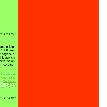
FÉVRIER 2009
nche 6 juil
e 1000 pers
mpagnée p
CHE aux ch
percussion,
rt de plus
 Permalien [
#
]
 Arts
,
Pathé
,
s
,
Ziés Dédjas
FÉVRIER 2009