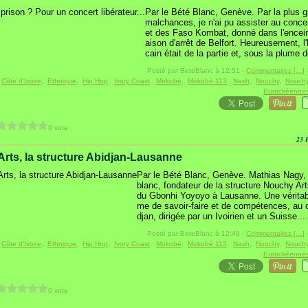
Par le Bété Blanc, Genève. Par la plus 
malchances, je n'ai pu assister au conce
et des Faso Kombat, donné dans l'encei
aison d'arrêt de Belfort. Heureusement, l
cain était de la partie et, sous la plume d
Posté par BeteBlanc à 12:51 -
Commentaires [
…
]
-
:
Côte d'Ivoire
,
Ethnique
,
Hip Hop
,
Ivory Coast
,
Mokobé
,
Mokobé 113
,
Nash
,
Nouchy
,
Nouchy
Eurockéenne
0 vote
23 
rts, la structure Abidjan-Lausanne
Par le Bété Blanc, Genève. Mathias Nagy,
blanc, fondateur de la structure Nouchy Ar
du Gbonhi Yoyoyo à Lausanne. Une véritabl
me de savoir-faire et de compétences, au 
djan, dirigée par un Ivoirien et un Suisse....
Posté par BeteBlanc à 12:49 -
Commentaires [
…
]
-
:
Côte d'Ivoire
,
Ethnique
,
Hip Hop
,
Ivory Coast
,
Mokobé
,
Mokobé 113
,
Nash
,
Nouchy
,
Nouchy
Eurockéenne
0 vote