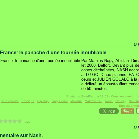
23 
France: le panache d'une tournée inoubliable.
Par Mathias Nagy, Abidjan. Dima
let 2008, Belfort. Devant plus d
onnes déchaînées, NASH acco
ar DJ GOLD aux platines, PAT
oeurs et JULIEN GOUALO à la 
a délivré un époustouflant conce
de 50 minutes...
Posté par BeteBlanc à 12:53 -
Commentaires [
…
]
-
:
Côte d'Ivoire
,
Ethnique
,
Hip Hop
,
Ivory Coast
,
Mokobé
,
Mokobé 113
,
Nash
,
Nouchy
,
Nouchy
Eurockéenne
0 vote
23 
entaire sur Nash.