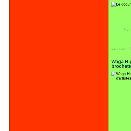
Tags
Vous aimez ?
Waga Hip
brochette