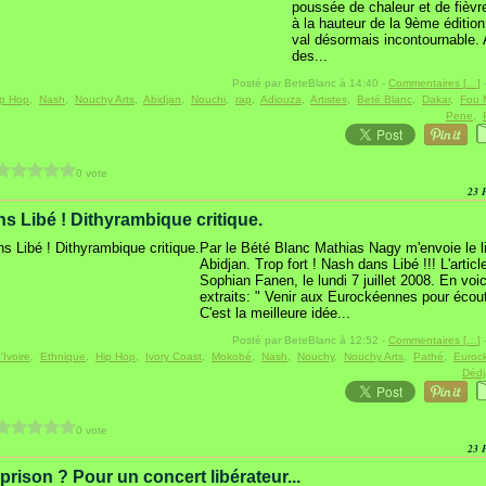
poussée de chaleur et de fièvr
à la hauteur de la 9ème édition
val désormais incontournable.
des...
Posté par BeteBlanc à 14:40 -
Commentaires [
…
]
-
ip Hop
,
Nash
,
Nouchy Arts
,
Abidjan
,
Nouchi
,
rap
,
Adiouza
,
Artistes
,
Beté Blanc
,
Dakar
,
Fou 
Pene
,
0 vote
23 
s Libé ! Dithyrambique critique.
Par le Bété Blanc Mathias Nagy m'envoie le l
Abidjan. Trop fort ! Nash dans Libé !!! L'articl
Sophian Fanen, le lundi 7 juillet 2008. En voi
extraits: " Venir aux Eurockéennes pour écout
C'est la meilleure idée...
Posté par BeteBlanc à 12:52 -
Commentaires [
…
]
-
'Ivoire
,
Ethnique
,
Hip Hop
,
Ivory Coast
,
Mokobé
,
Nash
,
Nouchy
,
Nouchy Arts
,
Pathé
,
Euroc
Dédj
0 vote
23 
prison ? Pour un concert libérateur...