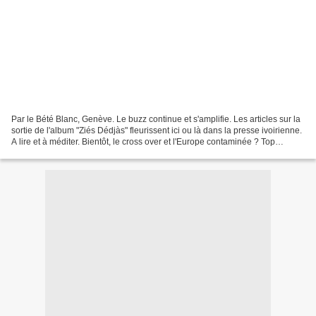
Par le Bété Blanc, Genève. Le buzz continue et s'amplifie. Les articles sur la
sortie de l'album "Ziés Dédjàs" fleurissent ici ou là dans la presse ivoirienne.
A lire et à méditer. Bientôt, le cross over et l'Europe contaminée ? Top
Visages, le 21 décembre...