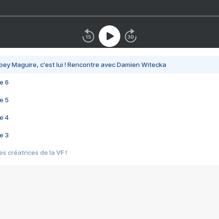
bey Maguire, c'est lui ! Rencontre avec Damien Witecka
e 6
e 5
e 4
e 3
s créatrices de la VF !
e 2
e 1
e Mektoub My Love arrive enfin ! Rencontre avec Shaïn Boumedine et Sal