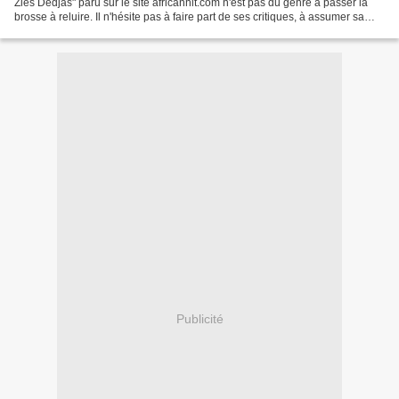
Ziés Dédjàs" paru sur le site africanhit.com n'est pas du genre à passer la
brosse à reluire. Il n'hésite pas à faire part de ses critiques, à assumer sa
subjectivité. Pourtant,...
Publicité