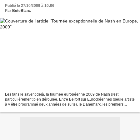
Publié le 27/10/2009 à 10:06
Par
BeteBlanc
Les fans le savent déjà, la tournée européenne 2009 de Nash s'est
particulièrement bien déroulée. Entre Belfort sur Eurockéennes (seule artiste
à y être programmé deux années de suite), le Danemark, les premiers
concerts à Paris et bien sûr retour en...