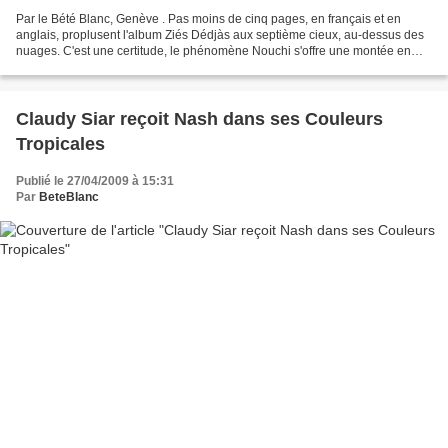
Par le Bété Blanc, Genève . Pas moins de cinq pages, en français et en
anglais, proplusent l'album Ziés Dédjàs aux septième cieux, au-dessus des
nuages. C'est une certitude, le phénomène Nouchi s'offre une montée en
gamme, via le glacé des pages de l'inflight...
Claudy Siar reçoit Nash dans ses Couleurs
Tropicales
Publié le 27/04/2009 à 15:31
Par
BeteBlanc