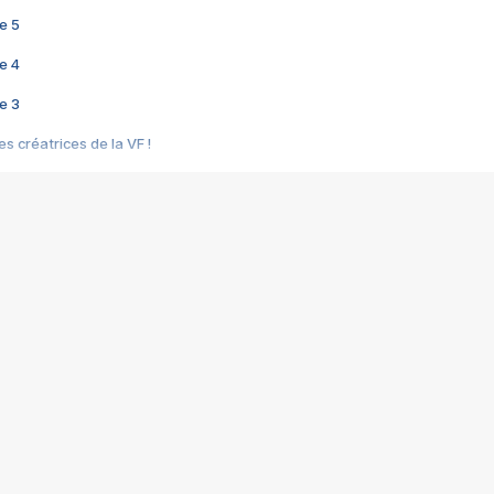
e 5
e 4
e 3
s créatrices de la VF !
e 2
e 1
e Mektoub My Love arrive enfin ! Rencontre avec Shaïn Boumedine et Sal
i : après Toni en famille
elle réalise le bouleversant Dites lui que je l'aime
ais ! Rencontre autour de Vie privée de Rebecca Zlotowski
 de Marguerite, Grave... Rencontre avec Ella Rumpf
 Les Rêveurs, un film intime sur la santé mentale