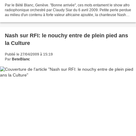
Par le Bété Blanc, Genève. "Bonne arrivée", ces mots entament le show afro
radiophonique orchestré par Claudy Siar du 6 avril 2009. Petite perle perdue
au milieu d'un contenu à forte valeur africaine ajoutée, la chanteuse Nash
met le feu et se taille...
Nash sur RFI: le nouchy entre de plein pied ans
la Culture
Publié le 27/04/2009 à 15:19
Par
BeteBlanc