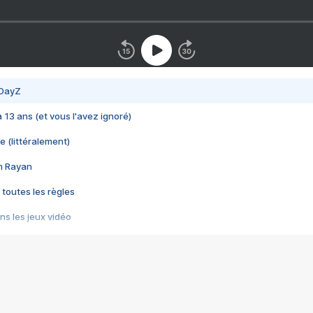
 DayZ
 a 13 ans (et vous l'avez ignoré)
e (littéralement)
im Rayan
 toutes les règles
s les jeux vidéo
us choquant de Rockstar ? - Le scandale BULLY
e plus moche de Steam
du RÊVE tourne au CAUCHEMAR