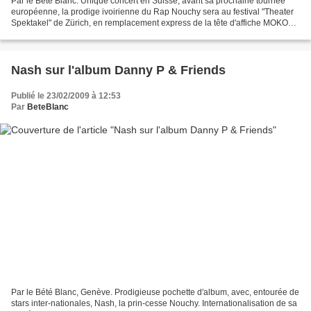
Par le Bété Blanc. Unique concert en Suisse, avant sa prochaine tournée
européenne, la prodige ivoirienne du Rap Nouchy sera au festival "Theater
Spektakel" de Zürich, en remplacement express de la tête d'affiche MOKOBE
(du groupe 113). Sachant que le...
Nash sur l'album Danny P & Friends
Publié le 23/02/2009 à 12:53
Par
BeteBlanc
Par le Bété Blanc, Genève. Prodigieuse pochette d'album, avec, entourée de
stars inter-nationales, Nash, la prin-cesse Nouchy. Internationalisation de sa