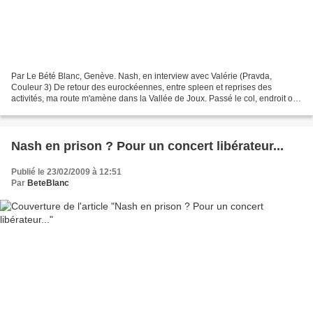
Par Le Bété Blanc, Genève. Nash, en interview avec Valérie (Pravda,
Couleur 3) De retour des eurockéennes, entre spleen et reprises des
activités, ma route m'amène dans la Vallée de Joux. Passé le col, endroit où
les fréquences radiophoniques changent,...
Nash en prison ? Pour un concert libérateur...
Publié le 23/02/2009 à 12:51
Par
BeteBlanc