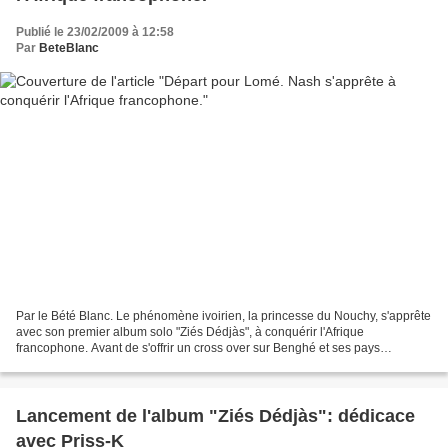
Publié le 23/02/2009 à 12:58
Par
BeteBlanc
Par le Bété Blanc. Le phénomène ivoirien, la princesse du Nouchy, s'apprête
avec son premier album solo "Ziés Dédjàs", à conquérir l'Afrique
francophone. Avant de s'offrir un cross over sur Benghé et ses pays
européenns, grâce à une diaspora fervente...
Lancement de l'album "Ziés Dédjàs": dédicace
avec Priss-K