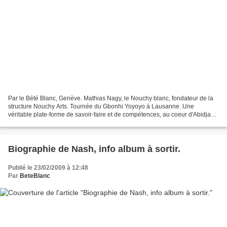
Par le Bété Blanc, Genève. Mathias Nagy, le Nouchy blanc, fondateur de la
structure Nouchy Arts. Tournée du Gbonhi Yoyoyo à Lausanne. Une
véritable plate-forme de savoir-faire et de compétences, au coeur d'Abidjan,
dirigée par un Ivoirien et un Suisse....
Biographie de Nash, info album à sortir.
Publié le 23/02/2009 à 12:48
Par
BeteBlanc