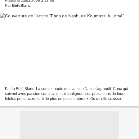
Publié le 23/02/2009 à 12:56
Par
BeteBlanc
Par le Bété Blanc. La communauté des fans de Nash s'agrandit. Ceux qui
suivent avec passion son travail, qui soulignent ses prestations de leurs
fidèles présences, sont de plus en plus nombreux. Où qu'elle sévisse.
Comme à Lomé par exemple (gauche), surprise...