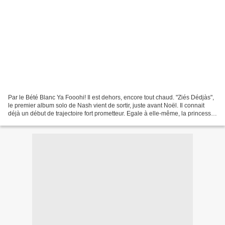
Par le Bété Blanc Ya Fooohi! Il est dehors, encore tout chaud. "Ziés Dédjàs",
le premier album solo de Nash vient de sortir, juste avant Noël. Il connait
déjà un début de trajectoire fort prometteur. Egale à elle-même, la princesse
Nouchy, s'entoure de...