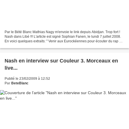
Par le Bété Blanc Mathias Nagy m'envoie le link depuis Abidjan. Trop fort !
Nash dans Libé !!! L'article est signé Sophian Fanen, le lundi 7 juillet 2008.
En voici quelques extraits: " Venir aux Eurockéennes pour écouter du rap ?
C'est la meilleure idée...
Nash en interview sur Couleur 3. Morceaux en
live...
Publié le 23/02/2009 à 12:52
Par
BeteBlanc