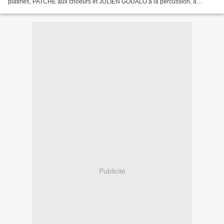
platines, PATCHE aux choeurs et JULIEN GOUALO à la percussion, a
délivré un époustouflant concert de plus de 50 minutes...
Publicité