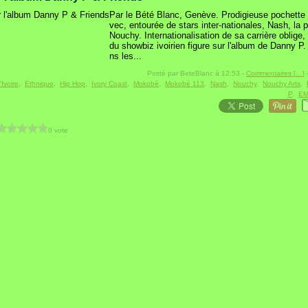
Par le Bété Blanc, Genève. Prodigieuse pochette 
vec, entourée de stars inter-nationales, Nash, la 
Nouchy. Internationalisation de sa carrière oblige,
du showbiz ivoirien figure sur l'album de Danny P. 
ns les...
Posté par BeteBlanc à 12:53 -
Commentaires [
…
]
-
'Ivoire
,
Ethnique
,
Hip Hop
,
Ivory Coast
,
Mokobé
,
Mokobé 113
,
Nash
,
Nouchy
,
Nouchy Arts
,
P
,
EM
0 vote