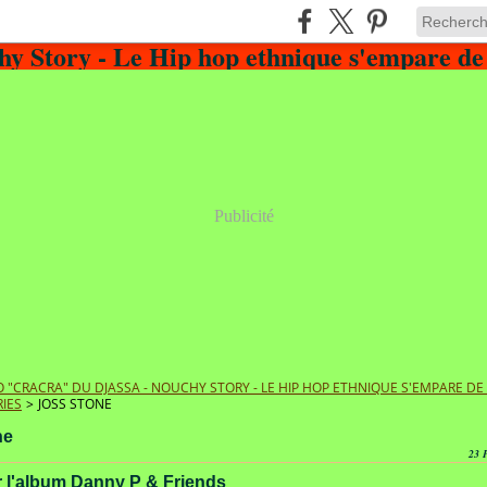
Publicité
 "CRACRA" DU DJASSA - NOUCHY STORY - LE HIP HOP ETHNIQUE S'EMPARE D
IES
>
JOSS STONE
ne
23 
 l'album Danny P & Friends