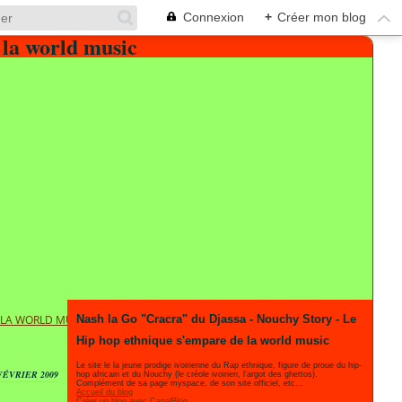
Connexion
+
Créer mon blog
E LA WORLD MUSIC
Nash la Go "Cracra" du Djassa - Nouchy Story - Le
Hip hop ethnique s'empare de la world music
Le site le la jeune prodige ivoirienne du Rap ethnique, figure de proue du hip-
FÉVRIER 2009
hop africain et du Nouchy (le créole ivoirien, l'argot des ghettos).
Complément de sa page myspace, de son site officiel, etc...
Accueil du blog
Créer un blog avec CanalBlog