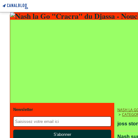
Newsletter
NASH LA GO
>
CATEGOR
joss sto
Nash sur