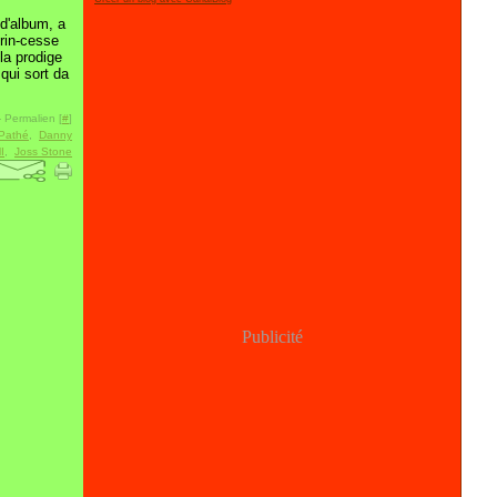
d'album, a
prin-cesse
 la prodige
qui sort da
 Permalien [
#
]
Pathé
,
Danny
I
,
Joss Stone
Publicité