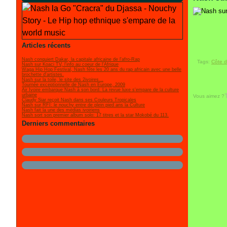
Articles récents
Nash conquiert Dakar, la capitale africaine de l'afro-Rap
Tags:
Côte d
Nash sur Koaci TV, l'info au coeur de l'Afrique
Waga Hip Hop Festival, Nash fête les 20 ans du rap africain avec une belle
brochette d'artistes.
Nash sur la toile, le site des 2ivoires...
Tournée exceptionnelle de Nash en Europe, 2009
Air Ivoire embarque Nash à son bord. La revue luxe s'empare de la culture
urbaine
Vous aimez ?
Claudy Siar reçoit Nash dans ses Couleurs Tropicales
Nash sur RFI: le nouchy entre de plein pied ans la Culture
Nash fait la une des médias ivoiriens
Nash sort son premier album solo: 17 titres et la star Mokobé du 113.
Derniers commentaires