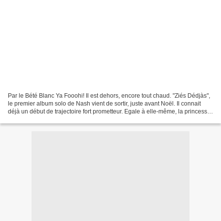
Par le Bété Blanc Ya Fooohi! Il est dehors, encore tout chaud. "Ziés Dédjàs",
le premier album solo de Nash vient de sortir, juste avant Noël. Il connait
déjà un début de trajectoire fort prometteur. Egale à elle-même, la princesse
Nouchy, s'entoure de...