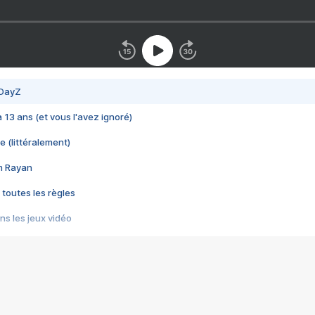
 DayZ
 a 13 ans (et vous l'avez ignoré)
e (littéralement)
im Rayan
 toutes les règles
s les jeux vidéo
us choquant de Rockstar ? - Le scandale BULLY
e plus moche de Steam
du RÊVE tourne au CAUCHEMAR