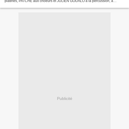
platines, PATCHE aux choeurs et JULIEN GOUALO à la percussion, a
délivré un époustouflant concert de plus de 50 minutes...
Publicité