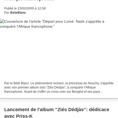
Publié le 23/02/2009 à 12:58
Par
BeteBlanc
Par le Bété Blanc. Le phénomène ivoirien, la princesse du Nouchy, s'apprête
avec son premier album solo "Ziés Dédjàs", à conquérir l'Afrique
francophone. Avant de s'offrir un cross over sur Benghé et ses pays
européenns, grâce à une diaspora fervente...
Lancement de l'album "Ziés Dédjàs": dédicace
avec Priss-K