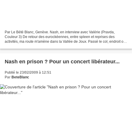
Par Le Bété Blanc, Genève. Nash, en interview avec Valérie (Pravda,
Couleur 3) De retour des eurockéennes, entre spleen et reprises des
activités, ma route m'amène dans la Vallée de Joux. Passé le col, endroit où
les fréquences radiophoniques changent,...
Nash en prison ? Pour un concert libérateur...
Publié le 23/02/2009 à 12:51
Par
BeteBlanc