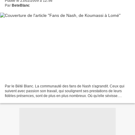
Publié le 23/02/2009 à 12:56
Par
BeteBlanc
Par le Bété Blanc. La communauté des fans de Nash s'agrandit. Ceux qui
suivent avec passion son travail, qui soulignent ses prestations de leurs
fidèles présences, sont de plus en plus nombreux. Où qu'elle sévisse.
Comme à Lomé par exemple (gauche), surprise...