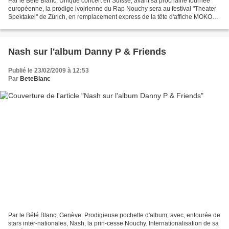
Par le Bété Blanc. Unique concert en Suisse, avant sa prochaine tournée
européenne, la prodige ivoirienne du Rap Nouchy sera au festival "Theater
Spektakel" de Zürich, en remplacement express de la tête d'affiche MOKOBE
(du groupe 113). Sachant que le...
Nash sur l'album Danny P & Friends
Publié le 23/02/2009 à 12:53
Par
BeteBlanc
Par le Bété Blanc, Genève. Prodigieuse pochette d'album, avec, entourée de
stars inter-nationales, Nash, la prin-cesse Nouchy. Internationalisation de sa