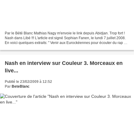
Par le Bété Blanc Mathias Nagy m'envoie le link depuis Abidjan. Trop fort !
Nash dans Libé !!! L'article est signé Sophian Fanen, le lundi 7 juillet 2008.
En voici quelques extraits: " Venir aux Eurockéennes pour écouter du rap ?
C'est la meilleure idée...
Nash en interview sur Couleur 3. Morceaux en
live...
Publié le 23/02/2009 à 12:52
Par
BeteBlanc