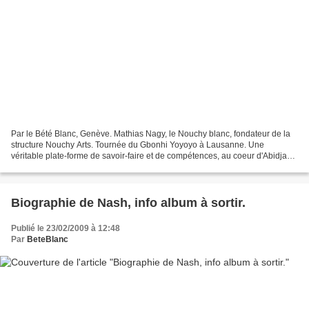
Par le Bété Blanc, Genève. Mathias Nagy, le Nouchy blanc, fondateur de la
structure Nouchy Arts. Tournée du Gbonhi Yoyoyo à Lausanne. Une
véritable plate-forme de savoir-faire et de compétences, au coeur d'Abidjan,
dirigée par un Ivoirien et un Suisse....
Biographie de Nash, info album à sortir.
Publié le 23/02/2009 à 12:48
Par
BeteBlanc