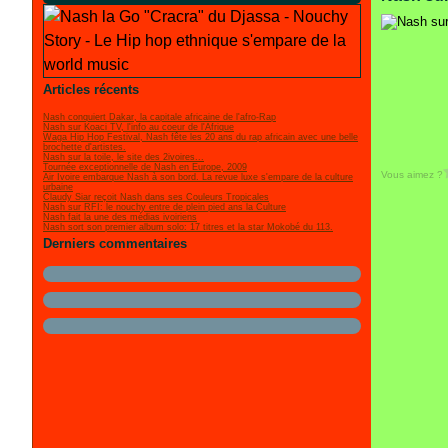
Articles récents
Nash conquiert Dakar, la capitale africaine de l'afro-Rap
Nash sur Koaci TV, l'info au coeur de l'Afrique
Waga Hip Hop Festival, Nash fête les 20 ans du rap africain avec une belle
brochette d'artistes.
Nash sur la toile, le site des 2ivoires...
Tournée exceptionnelle de Nash en Europe, 2009
Vous aimez ?
Air Ivoire embarque Nash à son bord. La revue luxe s'empare de la culture
urbaine
Claudy Siar reçoit Nash dans ses Couleurs Tropicales
Nash sur RFI: le nouchy entre de plein pied ans la Culture
Nash fait la une des médias ivoiriens
Nash sort son premier album solo: 17 titres et la star Mokobé du 113.
Derniers commentaires