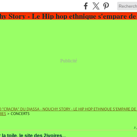
Publicité
 "CRACRA" DU DJASSA - NOUCHY STORY - LE HIP HOP ETHNIQUE S'EMPARE D
IES
>
CONCERTS
3
la toile, le site des 2ivoires...