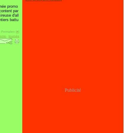
rnée promo
content par
ireuse d'all
ntiers battu
 Permalien [
#
]
romo
,
tournée
Publicité