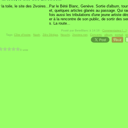
Par le Bété Blanc, Genève. Sortie d'album, tou
et, quelques articles glanés au passage. Qui ra
fois aussi les tribulations d'une jeune artiste dés
er à la rencontre de son public, de sortir des se
s. La route...
Posté par BeteBlanc à 14:16 -
Commentaires [
…
]
-
Tags:
Côte d'Ivoire
,
Nash
,
Ziés Dédjas
,
Nouchi
,
2ivoires.net
,
Concerts
,
album
,
portail
,
p
0 vote