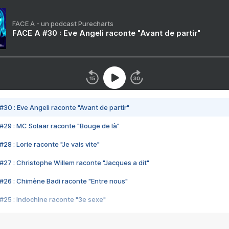
FACE A - un podcast Purecharts
FACE A #30 : Eve Angeli raconte "Avant de partir"
#30 : Eve Angeli raconte "Avant de partir"
#29 : MC Solaar raconte "Bouge de là"
28 : Lorie raconte "Je vais vite"
#27 : Christophe Willem raconte "Jacques a dit"
#26 : Chimène Badi raconte "Entre nous"
#25 : Indochine raconte "3e sexe"
#24 : Zaho raconte "C'est chelou"