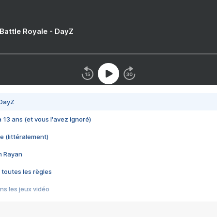
 Battle Royale - DayZ
 DayZ
 a 13 ans (et vous l'avez ignoré)
e (littéralement)
im Rayan
 toutes les règles
s les jeux vidéo
us choquant de Rockstar ? - Le scandale BULLY