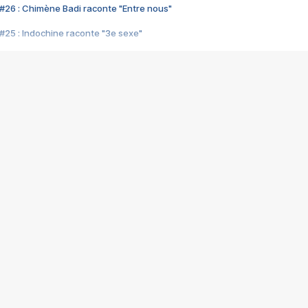
#26 : Chimène Badi raconte "Entre nous"
#25 : Indochine raconte "3e sexe"
#24 : Zaho raconte "C'est chelou"
#23 : Patrick Bruel raconte "Au café des délices"
#22 : Kyo raconte "Le chemin"
#21 : Nolwenn Leroy raconte "Cassé"
#20 : Patrick Hernandez raconte "Born to be alive"
#19 : Lorie raconte "Près de moi"
#18 : Michael Jones raconte "A nos actes manqués" (avec Jean-Jacque
#17 : Khaled raconte "Aïcha"
#16 : Corneille raconte "Parce qu'on vient de loin"
#15 : Indochine raconte "L'aventurier"
14 : Lorie raconte "Sur un air latino"