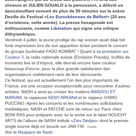
choeurs et JULIEN GOUALO à la percussion, a délivré un
époustouflant concert de plus de 50 minutes sur la scène
Deville du Festival «
Les Eurockéennes de Belfort
» (20 ans
d’existence, cette année). La presse hexagonale est
enthousiaste, comme
Libération
qui signe une critique
dithyrambique.
Vendredi 4 juillet, la jeune prodige du rap ivoirien avait déjà fait
forte impression lors de son apparition éclair pendant le concert
du groupe burkinabé FASO KOMBAT ! Quant à
sa prestation sur
Couleur 3
, la radio nationale suisse (Emission Pravda), truffée de
moments live et d'impros, elle devrait encore faire couleur
beaucoup d'encre, pour la plus grande satisfaction des
organisateurs visiblement ravis de leur découverte.
Ce festival, qui est actuellement l'un des plus importants de
France, est une occasion exceptionnelle pour rencontrer d’autres
artistes. NASH a ainsi pu croiser les maliens
AMADOU ET
MARIAM
, la rappeuse
KENY ARKANA
et le rappeur OXMO
PUCCINO. Après les concerts et les nombreuses sollicitations
médiatiques, NASH et PATCHE sont de retour sur Paris chez
BONI RAS pour préparer avec lui la sortie sur le label NOUCHY
ARTS de l’album de NASH intitulé «
Ziés Dédjas
» dont le premier
single tourne déjà en boucle sur JAM FM.
Comm.
Voir le
Myspace de Nash
.