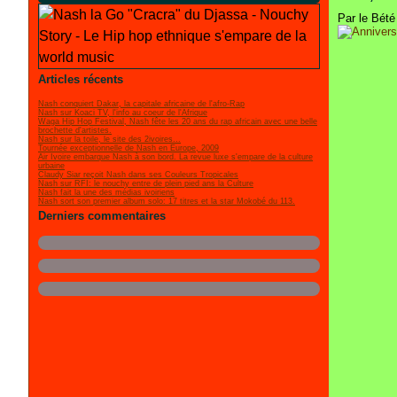
Par le Bété
Articles récents
Nash conquiert Dakar, la capitale africaine de l'afro-Rap
Nash sur Koaci TV, l'info au coeur de l'Afrique
Waga Hip Hop Festival, Nash fête les 20 ans du rap africain avec une belle
brochette d'artistes.
Nash sur la toile, le site des 2ivoires...
Tournée exceptionnelle de Nash en Europe, 2009
Air Ivoire embarque Nash à son bord. La revue luxe s'empare de la culture
urbaine
Claudy Siar reçoit Nash dans ses Couleurs Tropicales
Nash sur RFI: le nouchy entre de plein pied ans la Culture
Nash fait la une des médias ivoiriens
Nash sort son premier album solo: 17 titres et la star Mokobé du 113.
Derniers commentaires