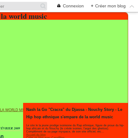
Connexion
+
Créer mon blog
E LA WORLD MUSIC
Nash la Go "Cracra" du Djassa - Nouchy Story - Le
Hip hop ethnique s'empare de la world music
Le site le la jeune prodige ivoirienne du Rap ethnique, figure de proue du hip-
FÉVRIER 2009
hop africain et du Nouchy (le créole ivoirien, l'argot des ghettos).
Complément de sa page myspace, de son site officiel, etc...
Accueil du blog
an
Créer un blog avec CanalBlog