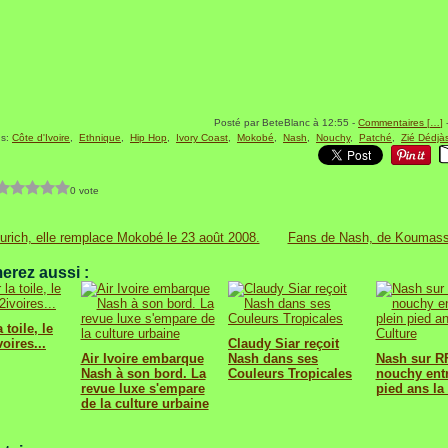
Posté par BeteBlanc à 12:55 -
Commentaires [
…
]
-
gs:
Côte d'Ivoire
,
Ethnique
,
Hip Hop
,
Ivory Coast
,
Mokobé
,
Nash
,
Nouchy
,
Patché
,
Zié Dédjà
0 vote
urich, elle remplace Mokobé le 23 août 2008.
Fans de Nash, de Koumass
erez aussi :
 toile, le
voires...
Claudy Siar reçoit
Air Ivoire embarque
Nash dans ses
Nash sur RF
Nash à son bord. La
Couleurs Tropicales
nouchy entr
revue luxe s'empare
pied ans la
de la culture urbaine