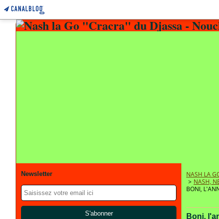
Newsletter
NASH LA GO
>
NASH, N
BONI, L'AN
Boni, l'a