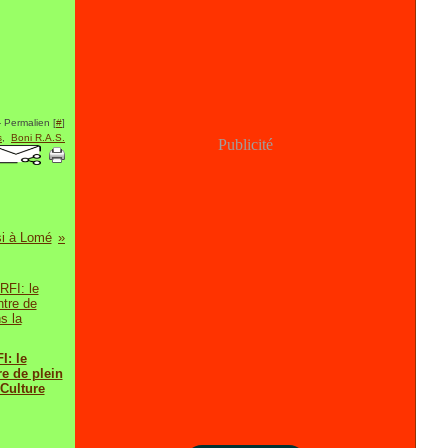
 Permalien [
#
]
s
,
Boni R.A.S.
Publicité
i à Lomé
I: le
e de plein
 Culture