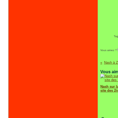
Ta
Vous aimez ?
Nash à Z
Vous aim
Nash sur la
site des 2i