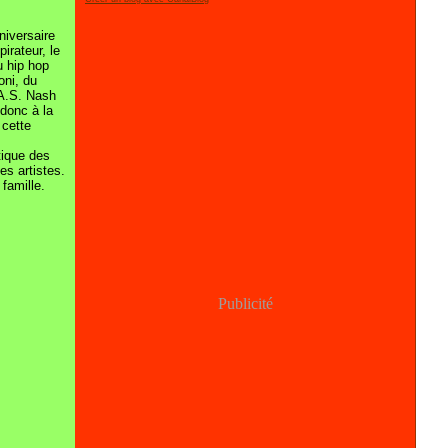
nniversaire
irateur, le
u hip hop
oni, du
A.S. Nash
 donc à la
 cette
tique des
es artistes.
famille.
Publicité