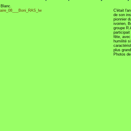
 Blanc.
C'était l'a
de son insp
pionnier d
ivoirien, B
groupe R.
participait
fête, avec
humilité si
caractéris
plus grand
Photos de 